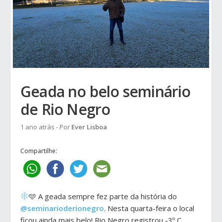
Geada no belo seminário
de Rio Negro
1 ano atrás
- Por
Ever Lisboa
Compartilhe:
🩵 A geada sempre fez parte da história do
@seminarioderionegro
. Nesta quarta-feira o local
ficou ainda mais belo! Rio Negro registrou -3º C